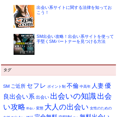
出会い系サイトに関する法律を知ってお
こう！
SM出会い攻略！出会い系サイトを使って
手堅くSMパートナーを見つける方法
タグ
セフレ
不倫
人妻
優
ご近所
SM
ポイント制
中高年
出会いの知識
出会
良出会い系
出会い
い攻略
大人の出会い
変態
女性のための
即会い
無料出会い
完全無料