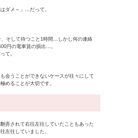
今はダメ～」…だって。
分、そして待つこと1時間…しかし何の連絡
00円の電車賃の損出…。
だって。
ても会うことができないケースが往々にして
見極めることが大切です。
に翻弄されて右往左往していたこともあった
右往左往していました。