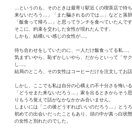
…というのも、そのときは最寄り駅近くの喫茶店で待
来ないだろう…」「また騙されるのでは…」などと落
「飯食って帰ろ…」と思ってランチを食べていたんで
そこに、約束を交わした女性が現れたんです。
しかも、結構いい感じの女性が…。
待ち合わせをしていたのに、一人だけ飯食ってる私…
気まずいやら、恥ずかしいやら、だからといって「サ
し…。
結局のところ、その女性はコーヒーだけを注文してお
しかし、ここでも私は自分の心構えの不十分さを悔い
「どうせまた来ないだろう…」家を出るときからそう
りもうろ覚えで話がなかなかかみ合いません。
しまいには「この後どうすればいいのだろう…」とう
初めての出会いだったこともあり、頭の中が真っ白状
の女性と別れたのでした。