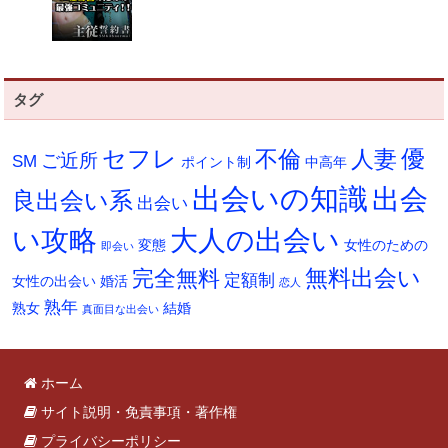
タグ
セフレ
不倫
人妻
優
ご近所
SM
ポイント制
中高年
出会いの知識
出会
良出会い系
出会い
い攻略
大人の出会い
変態
女性のための
即会い
無料出会い
完全無料
定額制
女性の出会い
婚活
恋人
熟年
熟女
結婚
真面目な出会い
ホーム
サイト説明・免責事項・著作権
プライバシーポリシー