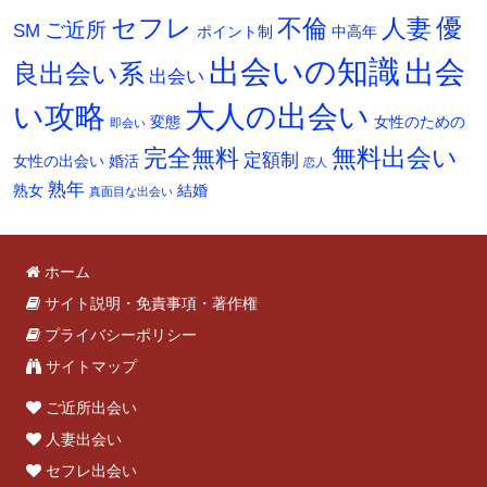
セフレ
不倫
人妻
優
ご近所
SM
ポイント制
中高年
出会いの知識
出会
良出会い系
出会い
い攻略
大人の出会い
変態
女性のための
即会い
無料出会い
完全無料
定額制
女性の出会い
婚活
恋人
熟年
熟女
結婚
真面目な出会い
ホーム
サイト説明・免責事項・著作権
プライバシーポリシー
サイトマップ
ご近所出会い
人妻出会い
セフレ出会い